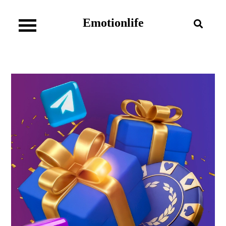
Перейти
Emotionlife
до
вмісту