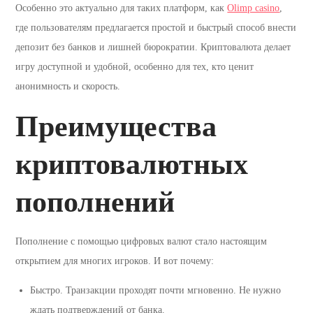
Особенно это актуально для таких платформ, как
Olimp casino
,
где пользователям предлагается простой и быстрый способ внести
депозит без банков и лишней бюрократии. Криптовалюта делает
игру доступной и удобной, особенно для тех, кто ценит
анонимность и скорость.
Преимущества
криптовалютных
пополнений
Пополнение с помощью цифровых валют стало настоящим
открытием для многих игроков. И вот почему:
Быстро. Транзакции проходят почти мгновенно. Не нужно
ждать подтверждений от банка.