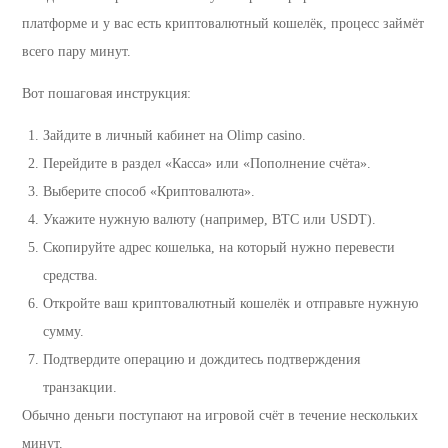
платформе и у вас есть криптовалютный кошелёк, процесс займёт
всего пару минут.
Вот пошаговая инструкция:
Зайдите в личный кабинет на Olimp casino.
Перейдите в раздел «Касса» или «Пополнение счёта».
Выберите способ «Криптовалюта».
Укажите нужную валюту (например, BTC или USDT).
Скопируйте адрес кошелька, на который нужно перевести
средства.
Откройте ваш криптовалютный кошелёк и отправьте нужную
сумму.
Подтвердите операцию и дождитесь подтверждения
транзакции.
Обычно деньги поступают на игровой счёт в течение нескольких
минут.