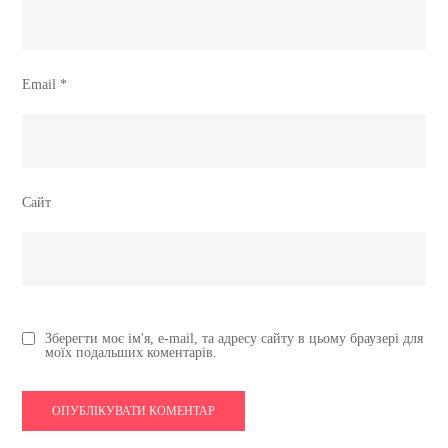
Email
*
Сайт
Зберегти моє ім'я, e-mail, та адресу сайту в цьому браузері для
моїх подальших коментарів.